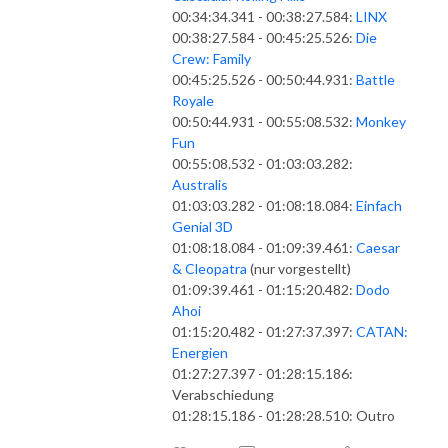
00:34:34.341 - 00:38:27.584:
LINX
00:38:27.584 - 00:45:25.526:
Die
Crew: Family
00:45:25.526 - 00:50:44.931:
Battle
Royale
00:50:44.931 - 00:55:08.532:
Monkey
Fun
00:55:08.532 - 01:03:03.282:
Australis
01:03:03.282 - 01:08:18.084:
Einfach
Genial 3D
01:08:18.084 - 01:09:39.461:
Caesar
& Cleopatra
(nur vorgestellt)
01:09:39.461 - 01:15:20.482:
Dodo
Ahoi
01:15:20.482 - 01:27:37.397:
CATAN:
Energien
01:27:27.397 - 01:28:15.186:
Verabschiedung
01:28:15.186 - 01:28:28.510: Outro