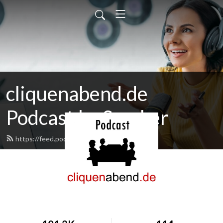
cliquenabend.de
Podcast by Smuker
https://feed.podbean.com/smuker/feed.xml