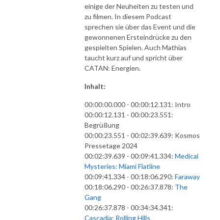
einige der Neuheiten zu testen und
zu filmen. In diesem Podcast
sprechen sie über das Event und die
gewonnenen Ersteindrücke zu den
gespielten Spielen. Auch Mathias
taucht kurz auf und spricht über
CATAN: Energien.
Inhalt:
00:00:00.000 - 00:00:12.131: Intro
00:00:12.131 - 00:00:23.551:
Begrüßung
00:00:23.551 - 00:02:39.639: Kosmos
Pressetage 2024
00:02:39.639 - 00:09:41.334:
Medical
Mysteries: Miami Flatline
00:09:41.334 - 00:18:06.290:
Faraway
00:18:06.290 - 00:26:37.878:
The
Gang
00:26:37.878 - 00:34:34.341:
Cascadia: Rolling Hills