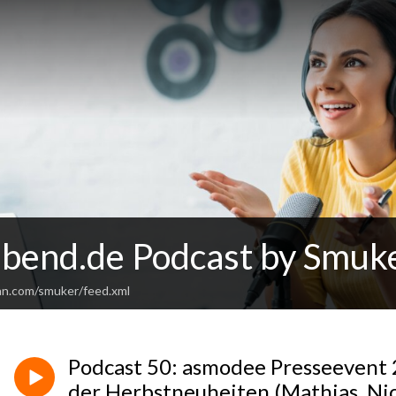
abend.de Podcast by Smuk
an.com/smuker/feed.xml
Podcast 50: asmodee Presseevent 
der Herbstneuheiten (Mathias, Nic