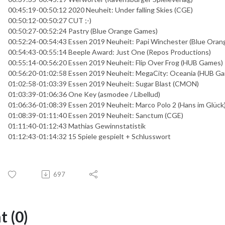
00:45:19-00:50:12 2020 Neuheit: Under falling Skies (CGE)
00:50:12-00:50:27 CUT ;-)
00:50:27-00:52:24 Pastry (Blue Orange Games)
00:52:24-00:54:43 Essen 2019 Neuheit: Papi Winchester (Blue Ora
00:54:43-00:55:14 Beeple Award: Just One (Repos Productions)
00:55:14-00:56:20 Essen 2019 Neuheit: Flip Over Frog (HUB Games)
00:56:20-01:02:58 Essen 2019 Neuheit: MegaCity: Oceania (HUB G
01:02:58-01:03:39 Essen 2019 Neuheit: Sugar Blast (CMON)
01:03:39-01:06:36 One Key (asmodee / Libellud)
01:06:36-01:08:39 Essen 2019 Neuheit: Marco Polo 2 (Hans im Glück
01:08:39-01:11:40 Essen 2019 Neuheit: Sanctum (CGE)
01:11:40-01:12:43 Mathias Gewinnstatistik
01:12:43-01:14:32 15 Spiele gespielt + Schlusswort
697
 (0)