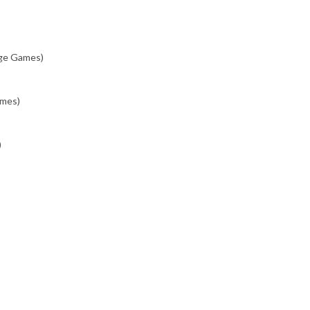
nge Games)
ames)
)