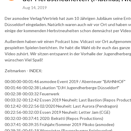
Aug 14, 2019
Der asmodee Verlag/Vertrieb hat zum 10 Jährigen Jubiläum seine Ent
Düsseldorf eingeladen. Natürlich waren auch wir vor Ort und haben vor
einige der kommenden Herbstneuheiten schon demnächst per Video 
Außerdem haben wir einen Podcast bzw. Vidcast vor Ort aufgenomm
gespielten Spielen berichten. Ihr habt die Wahl ob ihr euch das ganze
Video zuhört. Wir sitzen entspannt in der Vorhalle der Jugendherber
wünschen Viel Spaß!
Zeitmarken - INDEX:
00:00:00-00:01:46 asmodee Event 2019 / Abenteuer "BAHNHOF"
00:01:46-00:02:38 Lokation "DJH Jugendherberge Düsseldorf"
00:02:38-00:03:32 Feuerwerk
00:03:32-00:12:42 Essen 2019 Neuheit: Last Bastion (Repos Product
00:12:42-00:22:56 02/2020 Neuheit: Last Aurora (Pendragon)
00:22:56-00:32:03 Essen 2019 Neuheit: Letter Jam (CGE)
00:32:03-00:37:41 2020: Belratti (Repos Productions)
00:37:41-00:39:35 Frühjahr/Sommer 2019 Pikoko (asmodee)
00:39:35-00:45:19 Werwörter (Ravensburger Spieleverlag)