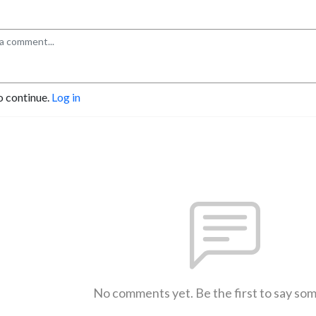
o continue.
Log in
No comments yet. Be the first to say so