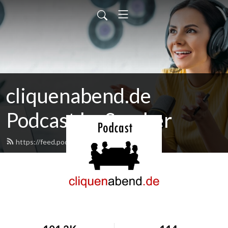
cliquenabend.de
Podcast by Smuker
https://feed.podbean.com/smuker/feed.xml