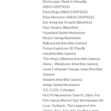
Deckscape: Raub in Venedig
(ABACUSSPIELE)
Party Bugs (ABACUSSPIELE)
Pizza Monsters (ABACUSSPIELE)
Der Krieg der Knöpfe (Blackfire)
Hero Realms (Blackfire)
Feuerland Spiele Neuheiten
Moses Verlag Neuheiten
Railroad ink (Horrible Games)
Potion Explosion 3D Plastik
Inlay(Horrible Games)
The King's Dilemma (Horrible Games)
Alone - Miniaturen (Horrible Games)
Level 1 ehemals Omega Jump (Horrible
Games)
Vampire (Horrible Games)
Amigo Spiele Neuheiten
ICE COOL 2 (Amigo)
HUCH! Neuheiten: Dam it!, Djinn, Fat
Fish, Haste Worte? Das Würfelspiel, My
Love, Outback, The Legend of the
Cherry Tree, Fairy tile, Greif zu!, twin