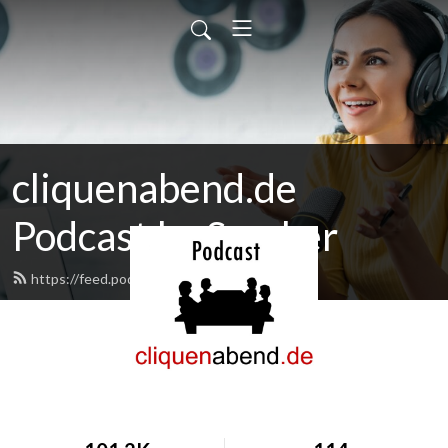
cliquenabend.de
Podcast by Smuker
https://feed.podbean.com/smuker/feed.xml