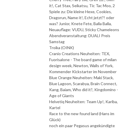
it!, Cat Stax, Seikatsu, Tic Tac Moo, 2
Spiele zu: Die kleine Hexe, Cookies,
Dragorun, Name it!, Echt jetzt?! oder
was? Junior, Knete Fete, Balla Balla,
Neuauflage: VUDU, Sticky Chameleons
Abendveranstaltung: DUALI Preis
Samstag
Troika (OINK)
Cranio Creations Neuheiten: TEX,
Fuorisalone - The board game of milan
design week, Newton, Walls of York,
Kommender Kickstarter im November
Blue Orange Neuheiten: Maki Stack,
Blue Lagoon, Scarabya, Brain Connect,
Kang, Baiam, Who did it?, Kingdomino -
Age of Giants
Helvetiq Neuheiten: Team Up!, Kariba,
Kartel
Race to the new found land (Hans im
Glück)
noch ein paar Pegasus angekündigte