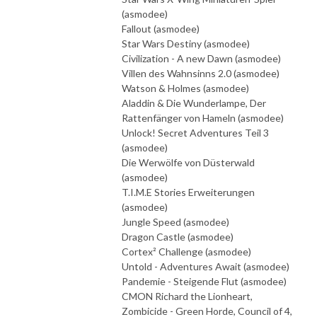
(asmodee)
Fallout (asmodee)
Star Wars Destiny (asmodee)
Civilization - A new Dawn (asmodee)
Villen des Wahnsinns 2.0 (asmodee)
Watson & Holmes (asmodee)
Aladdin & Die Wunderlampe, Der
Rattenfänger von Hameln (asmodee)
Unlock! Secret Adventures Teil 3
(asmodee)
Die Werwölfe von Düsterwald
(asmodee)
T.I.M.E Stories Erweiterungen
(asmodee)
Jungle Speed (asmodee)
Dragon Castle (asmodee)
Cortex² Challenge (asmodee)
Untold - Adventures Await (asmodee)
Pandemie - Steigende Flut (asmodee)
CMON Richard the Lionheart,
Zombicide - Green Horde, Council of 4,