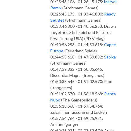
01:25:43.106 - 01:26:45.175:
Marvel:
Remix
(Strohmann Games)
01:26:45.175 - 01:33:46.800:
Ready
Set Bet
(Strohmann Games)
01:33:46.800 - 01:40:56.253: Drawn
Together, Stichspiel und Pictures
Erweiterung USA) (PD Verlag)
01:40:56.253 - 01:44:53.618:
Caper:
Europe
(Feuerland Spiele)
01:44:53.618 - 01:47:59.832:
Sabika
(Strohmann Games)
01:47:59.832 - 01:50:35.645:
Discordia: Magna (Irongames)
01:50:35.645 - 01:51:02.570: Ploc
(Irongames)
01:51:02.570 - 01:56:18.568:
Planta
Nubo
(The Gamebuilders)
01:56:18.568 - 01:57:54.764:
Zusammenfassung und Lücken
01:57:54.764 - 01:59:25.921:
Ankündigungen
01:59:25.921 - 02:03:32.474: Auch