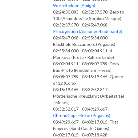
Würfelhelden (Amigo)
02:24:30.083 - 02:32:37.570: Zero to
100 (Asmodee/ Le Sorpion Masqué)
02:32:37.570 - 02:45:47.068:
Precognition (Asmodee/Ludonaute)
02:45:47.068 - 02:55:34.030:
Blackhole Buccaneers (Pegasus)
02:55:34.030 - 03:00:04.911: 4
Monkeys (Proto - Ralf zur Linde)
03:00:04.911 - 03:08:07.789: Deck-
Bau-Proto (Friedemann Friese)
03:08:07.789 - 03:15:19.465: Queen
of 12 (Corax)
03:15:19.465 - 03:32:52.817:
Mörderische Kreuzfahrt (Arbeitstitel
- Moses)
03:32:52.817 - 03:49:29.667:
ChronoCops-Reihe (Pegasus)
03:49:29.667 - 04:02:17.015: First
Empires (Sand Castle Games)
04:02:17.015 - 04:07:18.428: