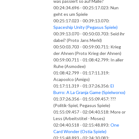
was passiert so auf Malle?
00:24:34.696 - 00:25:17.023: Nun
geht es um Spiele
00:25:17.023 - 00:39:13.070:
Spaceship Unity (Pegasus Spiele)
00:39:13.070 - 00:50:03.703: Seid ihr
dabei? (Proto Jans Merkl)
00:50:03.703 - 00:59:00.711: Krieg
der Ahnen (Proto Krieg der Ahnen)
00:59:00.711 - 01:08:42.799: In aller
Ruhe (Asmodee)
01:08:42.799 - 01:17:11.319:
Acapoolco (Amigo)
01:17:11.319 - 01:37:26.356:
El
Burro: A La Granja Game (Spielworxx)
01:37:26.356 - 01:55:09.457: ???
(Politik-Spiel, Pegasus Spiele)
01:55:09.457 - 02:04:40.518: More or
Less (Arbeitstitel - Moses)
02:04:40.518 - 02:15:48.893:
One
Card Wonder (Ostia Spiele)
02:15:48.893 - 02:24:30.083: