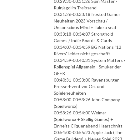
00:29:30-00:31:26 Spin Master -
Ruinjagd im Treibsand
00:31:26-00:33:18 frosted Games
Neuheiten 2023 Vorschau /
Unconscious Mind + Take a seat
00:33:18-00:34:07 Stronghold
Games / Indie Boards & Cards
00:34:07-00:34:59 BG Nations "12
Rivers" leider nicht geschafft
00:34:59-00:40:31 System Matters /
Rollenspiel Allgemein - Smuker der
GEEK
00:40:31-00:53:00 Ravensburger
Presse-Event vor Ort und
Spieleneuheiten
00:53:00-00:53:26 John Company
(Spielworxx)
00:53:26-00:54:00 Weimar
(Spielworxx + Skellig Games) +
Einheits Cliquenabend-Haarschnitt
00:54:00-00:55:23 Apple Jack (The
Game Builders) + Neues Spiel 2023