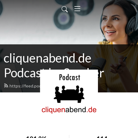
cliquenabend.de
Podcast by Smuker
https://feed.podbean.com/smuker/feed.xml